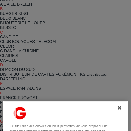
A L'AISE BREIZH
B
BURGER KING
BEL & BLANC
BIJOUTERIE LE LOUPP
BESSEC
C
CANDICE
CLUB BOUYGUES TELECOM
CLEOR
C DANS LA CUISINE
CLAIRE'S
CAROLL
D
DRAGON DU SUD
DISTRIBUTEUR DE CARTES POKÉMON - KS Distributeur
DARJEELING
E
ESPACE PANTALONS
F
FRANCK PROVOST
FEU VERT
FNAC
FREE
FOOT LOCKER
G
GLUP'S
Ce site utilise des cookies qui nous permettent de vous proposer une
GENERALE D'OPTIQUE