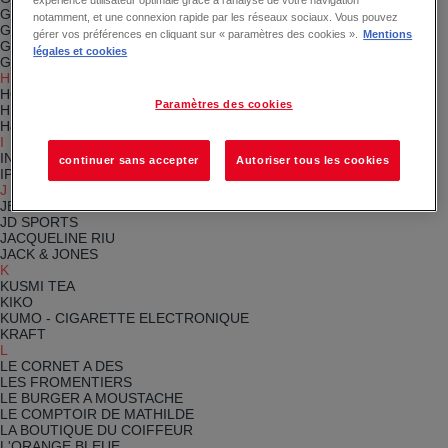
expérience utilisateur optimale grâce à l’analyse de votre navigation
GOLD SERVICE
notamment, et une connexion rapide par les réseaux sociaux. Vous pouvez
Graine de Breizh femme
gérer vos préférences en cliquant sur « paramètres des cookies ».
Mentions
GEMO
légales et cookies
GEEV SHOP EPHEMERE
H
HOOMIZ COOKIE
Paramètres des cookies
HISTOIRE D'OR
H&M
I
INTERMARCHE
continuer sans accepter
Autoriser tous les cookies
IPSSO
J
JEFF DE BRUGES
JD SPORTS
JACQUELINE RIU
JACK & JONES
K
KUSMI TEA
KIKO
KUMO - CIGARETTE ELECTRONIQUE
KRAFT
L
LE CORNET A DES
LES FROMENTIERS
LE BURGER A MOUSTACHE
LE COMPTOIR DE MATHILDE
LA BOUTIQUE DU COIFFEUR
L'ORANGE BLEUE