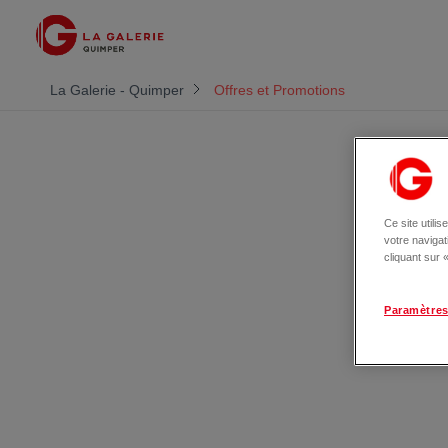
La Galerie - Quimper
Offres et Promotions
Ce site utili
votre naviga
cliquant sur
Paramètres
Les 