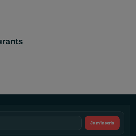
urants
Je m'inscris