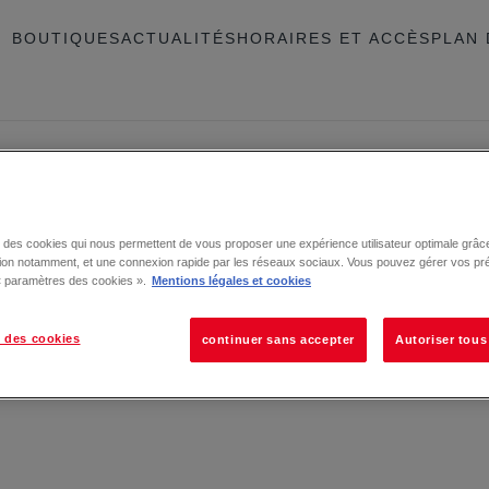
BOUTIQUES
ACTUALITÉS
HORAIRES ET ACCÈS
PLAN 
Offres et bons plans
se des cookies qui nous permettent de vous proposer une expérience utilisateur optimale grâce
tion notamment, et une connexion rapide par les réseaux sociaux. Vous pouvez gérer vos pr
 « paramètres des cookies ».
Mentions légales et cookies
 des cookies
continuer sans accepter
Autoriser tous
ACTUALITÉS
actualités de votre centre comme