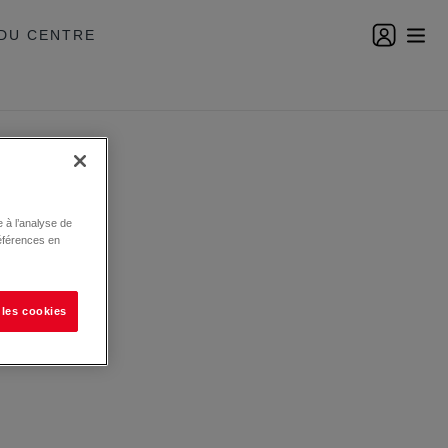
DU CENTRE
 à l’analyse de
éférences en
 les cookies
rcial