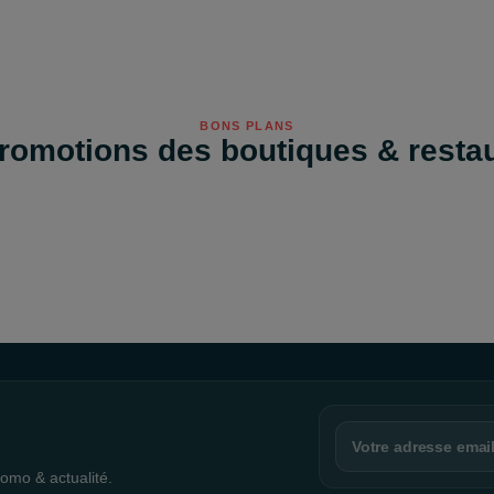
BONS PLANS
romotions des boutiques & resta
omo & actualité.