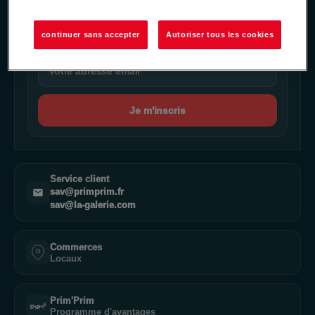
Inscrivez-vous à notre newsletter et ne manquez aucune
offre promo & actualité.
continuer sans accepter
Autoriser tous les cookies
Je m'inscris
Service client
sav@primprim.fr
sav@la-galerie.com
Commerces
Locaux
Prim'Prim
Programme d'avantages