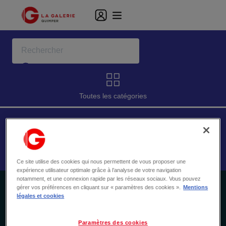
Toutes les catégories
Le Chéquier Étudiant est disponible à La Galerie Quimper ! Tu
es étudiant(e) ? Profite de bons plans exclusifs toute l'année
grâce à notre Chéquier d'offres Étudiant
Ce site utilise des cookies qui nous permettent de vous proposer une
expérience utilisateur optimale grâce à l’analyse de votre navigation
notamment, et une connexion rapide par les réseaux sociaux. Vous pouvez
gérer vos préférences en cliquant sur « paramètres des cookies ».
Mentions
légales et cookies
NEWSLETTER
Ne manquez rien de notre actualité
Paramètres des cookies