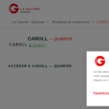
La Galerie - Quimper
Boutiques et restaurants
CAROL
CAROLL
— QUIMPER
OUVERT
ACCÉDER À CAROLL — QUIMPER
Ce site utili
votre naviga
cliquant sur
Paramètres