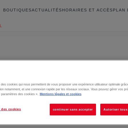
BOUTIQUES
ACTUALITÉS
HORAIRES ET ACCÈS
PLAN 
L
se des cookies qui nous permettent de vous proposer une expérience utilisateur optimale grâce
tion notamment, et une connexion rapide par les réseaux sociaux. Vous pouvez gérer vos pr
 « paramètres des cookies ».
Mentions légales et cookies
 des cookies
continuer sans accepter
Autoriser tous