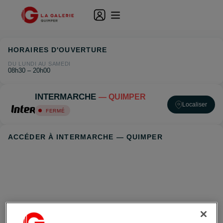
HORAIRES D'OUVERTURE
DU LUNDI AU SAMEDI
08h30 – 20h00
INTERMARCHE
— QUIMPER
Localiser
FERMÉ
ACCÉDER À INTERMARCHE — QUIMPER