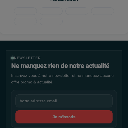
Nous produisons plus de 2000 références dans nos 59 ateliers
en France et les distribuons dans nos 1800 magasins. Profitez
des
promotions Intermarché
et des
remises quotidiennes
pour vos
courses à Quimper
. Faites de votre
shopping à
Quimper
une expérience agréable et économique chez
Intermarché, votre hypermarché de confiance.
NEWSLETTER
Ne manquez rien de notre actualité
Inscrivez-vous à notre newsletter et ne manquez aucune
offre promo & actualité.
Je m'inscris