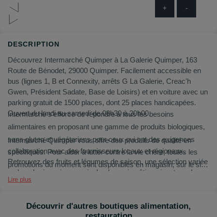
+
-
DESCRIPTION
Découvrez Intermarché Quimper à La Galerie Quimper, 163
Route de Bénodet, 29000 Quimper. Facilement accessible en
bus (lignes 1, B et Connexity, arrêts G La Galerie, Creac'h
Gwen, Président Sadate, Base de Loisirs) et en voiture avec un
parking gratuit de 1500 places, dont 25 places handicapées.
Ouvert du lundi au samedi de 08h30 à 20h00.
Intermarché s'efforce de répondre à tous les besoins
alimentaires en proposant une gamme de produits biologiques,
sans gluten et végétariens pour ceux qui ont des exigences
Intermarché Quimper vous offre des produits de qualité en
collaboration avec des fournisseurs locaux et régionaux.
spécifiques. Pour aider à lutter contre la vie chère, toutes les
Retrouvez des fruits et légumes de saison, une sélection variée
promotions du moment sont disponibles en magasin, sur le site
en boucherie, poissonnerie, boulangerie-pâtisserie, et une large
internet ou via l'application mobile.
Lire plus
gamme d'épicerie salée et sucrée, produits laitiers, surgelés,
d’hygiène, d’entretien, pour bébés, animaux, culturels et
boissons.
Découvrir d'autres boutiques alimentation,
restauration