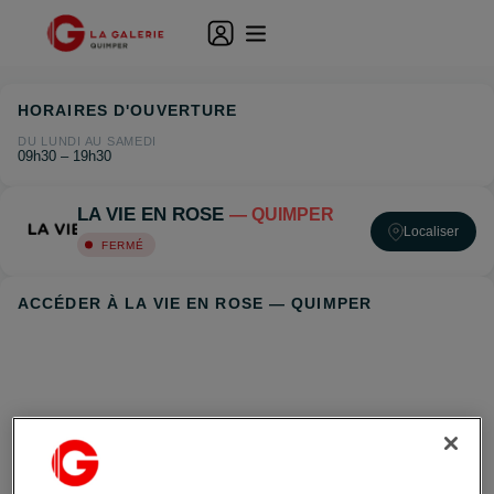
HORAIRES D'OUVERTURE
DU LUNDI AU SAMEDI
09h30 – 19h30
LA VIE EN ROSE
— QUIMPER
Localiser
FERMÉ
ACCÉDER À LA VIE EN ROSE — QUIMPER