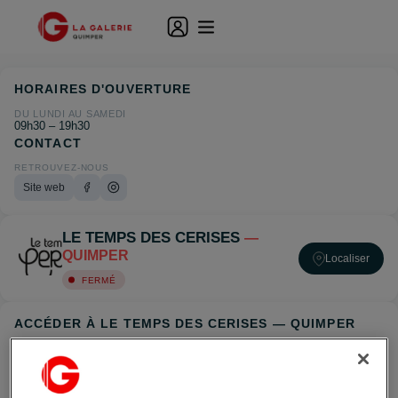
HORAIRES D'OUVERTURE
DU LUNDI AU SAMEDI
09h30 – 19h30
CONTACT
RETROUVEZ-NOUS
Site web
LE TEMPS DES CERISES
—
QUIMPER
Localiser
FERMÉ
ACCÉDER À LE TEMPS DES CERISES — QUIMPER