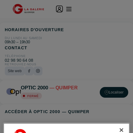
HORAIRES D'OUVERTURE
DU LUNDI AU SAMEDI
09h30 – 19h30
CONTACT
TÉLÉPHONE
02 98 90 64 08
RETROUVEZ-NOUS
Site web
OPTIC 2000
— QUIMPER
Localiser
FERMÉ
ACCÉDER À OPTIC 2000 — QUIMPER