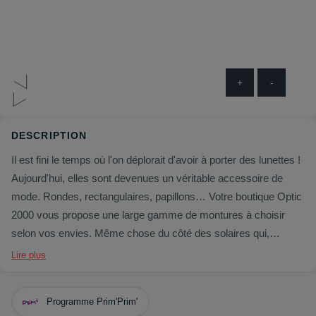
+
-
DESCRIPTION
Il est fini le temps où l'on déplorait d'avoir à porter des lunettes !
Aujourd'hui, elles sont devenues un véritable accessoire de
mode. Rondes, rectangulaires, papillons… Votre boutique Optic
2000 vous propose une large gamme de montures à choisir
selon vos envies. Même chose du côté des solaires qui,
adaptées ou non à votre vue, sont indispensables.
Lire plus
Optic 2000 collabore avec de grands créateurs comme Gucci
ou Carrera, mais vous propose également des petits prix, et
Programme Prim'Prim'
aussi des lentilles de contact pour les grands jours !