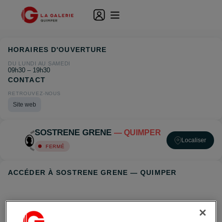
HORAIRES D'OUVERTURE
DU LUNDI AU SAMEDI
09h30 – 19h30
CONTACT
RETROUVEZ-NOUS
Site web
SOSTRENE GRENE
— QUIMPER
Localiser
FERMÉ
ACCÉDER À SOSTRENE GRENE — QUIMPER