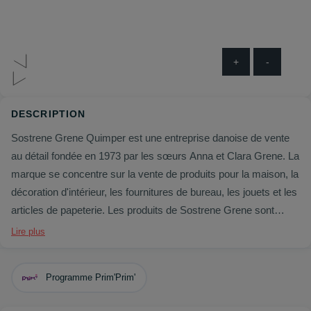
+
-
DESCRIPTION
Sostrene Grene Quimper est une entreprise danoise de vente
au détail fondée en 1973 par les sœurs Anna et Clara Grene. La
marque se concentre sur la vente de produits pour la maison, la
décoration d'intérieur, les fournitures de bureau, les jouets et les
articles de papeterie. Les produits de Sostrene Grene sont
souvent conçus dans un style scandinave minimaliste, avec
Lire plus
des couleurs douces et des motifs simples. Les produits sont
également abordables et de bonne qualité, ce qui les rend
Programme Prim'Prim'
populaires auprès d'un large public.