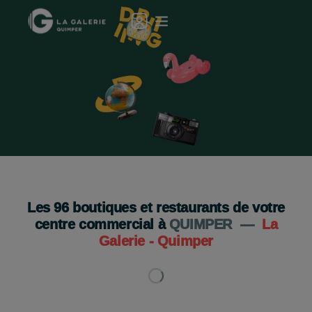
Le GEEV Shop fait son retour !
Boutique 100% gratuit !
Je découvre
Les
96
boutiques et restaurants de votre
centre commercial à
QUIMPER
—
La
Galerie - Quimper