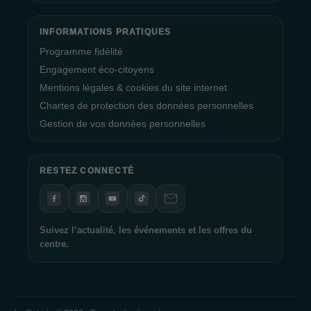
le mieux.
Maximisez Vos Avantages avec le Programme Fidélité
INFORMATIONS PRATIQUES
Prim Prim
Programme fidélité
Engagement éco-citoyens
Rejoignez le
Programme Fidélité
Prim Prim et maximisez
Mentions légales & cookies du site internet
vos avantages lors de vos visites au
centre commercial La
Chartes de protection des données personnelles
Galerie Quimper
. L'inscription est simple, et en présentant
simplement votre smartphone en caisse, vous pouvez
Gestion de vos données personnelles
bénéficier de bons d'achat pour récompenser votre fidélité.
C'est une façon pratique de profiter de remises et de vous faire
plaisir lors de vos prochaines visites.
RESTEZ CONNECTÉ
L'Équipe de La Galerie Quimper Vous Attend
L'équipe de La Galerie Quimper est impatiente de vous
Suivez l’actualité, les événements et les offres du
centre.
accueillir et de vous faire vivre une expérience shopping
exceptionnelle. Que vous soyez à la recherche de vêtements
tendance, de produits de beauté, de divertissements ou de
délicieuses options de restauration, nous avons tout ce qu'il
vous faut. Venez vivre une journée de shopping inoubliable