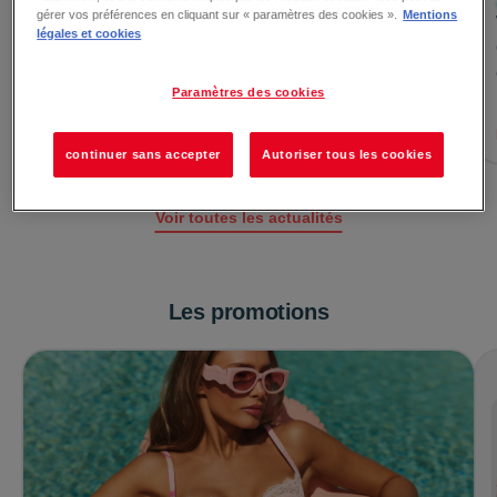
Le 30/07/2026
gérer vos préférences en cliquant sur « paramètres des cookies ».
Mentions
Le GEEV Shop fait son retour !
légales et cookies
Le GEEV Shop, la boutique éphémère 100% gratuite, fait
son grand retour à la Galerie Quimper ! ♻️ (Re)-D&eac...
Paramètres des cookies
Lire la suite →
continuer sans accepter
Autoriser tous les cookies
Voir toutes les actualités
Les promotions