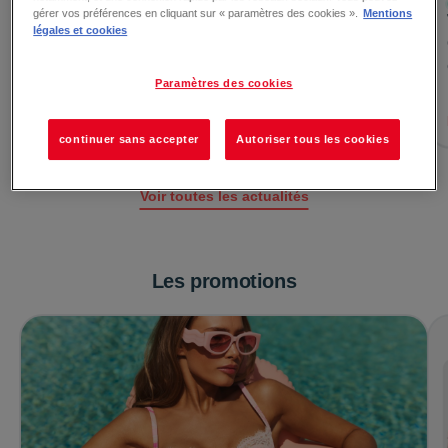
Le 30/07/2026
gérer vos préférences en cliquant sur « paramètres des cookies ».
Mentions
Le GEEV Shop fait son retour !
légales et cookies
Le GEEV Shop, la boutique éphémère 100% gratuite, fait
son grand retour à la Galerie Quimper ! ♻️ (Re)-D&eac...
Paramètres des cookies
Lire la suite →
continuer sans accepter
Autoriser tous les cookies
Voir toutes les actualités
Les promotions