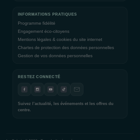
le mieux.
Maximisez Vos Avantages avec le Programme Fidélité
INFORMATIONS PRATIQUES
Prim Prim
Programme fidélité
Engagement éco-citoyens
Rejoignez le
Programme Fidélité
Prim Prim et maximisez
Mentions légales & cookies du site internet
vos avantages lors de vos visites au
centre commercial La
Chartes de protection des données personnelles
Galerie Quimper
. L'inscription est simple, et en présentant
simplement votre smartphone en caisse, vous pouvez
Gestion de vos données personnelles
bénéficier de bons d'achat pour récompenser votre fidélité.
C'est une façon pratique de profiter de remises et de vous faire
plaisir lors de vos prochaines visites.
RESTEZ CONNECTÉ
L'Équipe de La Galerie Quimper Vous Attend
L'équipe de La Galerie Quimper est impatiente de vous
Suivez l’actualité, les événements et les offres du
centre.
accueillir et de vous faire vivre une expérience shopping
exceptionnelle. Que vous soyez à la recherche de vêtements
tendance, de produits de beauté, de divertissements ou de
délicieuses options de restauration, nous avons tout ce qu'il
vous faut. Venez vivre une journée de shopping inoubliable