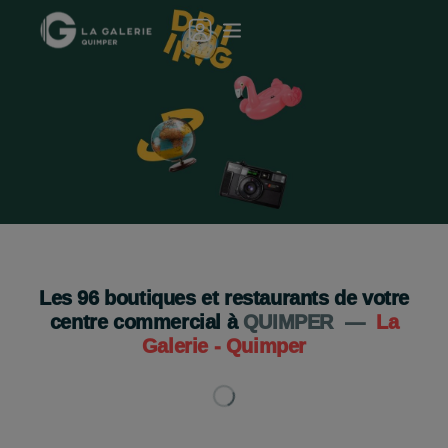
Le GEEV Shop fait son retour !
Boutique 100% gratuit !
Je découvre
Les
96
boutiques et restaurants de votre
centre commercial à
QUIMPER
—
La
Galerie - Quimper