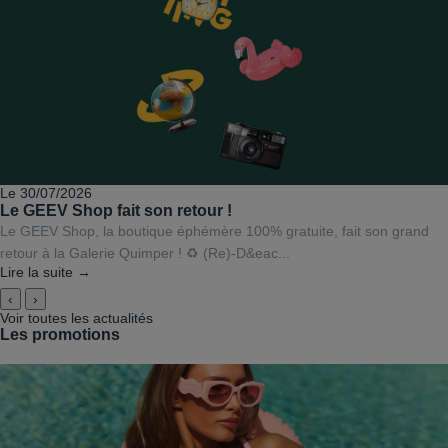
Le 30/07/2026
Le GEEV Shop fait son retour !
Le GEEV Shop, la boutique éphémère 100% gratuite, fait son grand
retour à la Galerie Quimper ! ♻️ (Re)-D&eac...
Lire la suite →
‹
›
Voir toutes les actualités
Les promotions