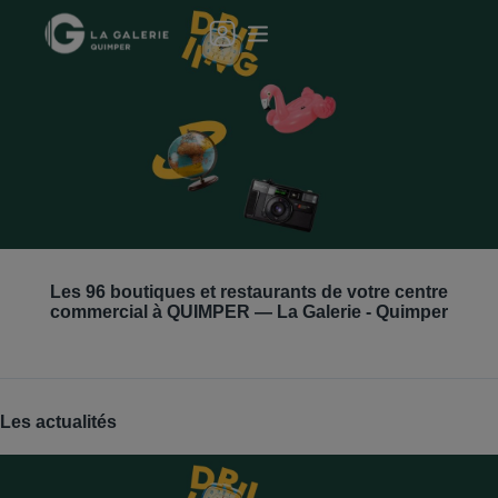
Le GEEV Shop fait son retour !
Les
96
boutiques et restaurants de votre centre
Boutique 100% gratuit !
commercial à
QUIMPER
—
La Galerie - Quimper
Je découvre
Les actualités