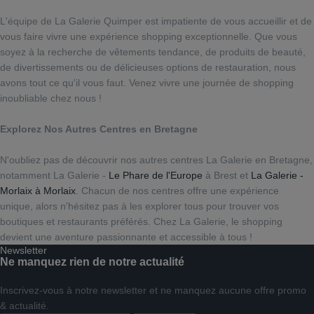
L'équipe de La Galerie Quimper est impatiente de vous accueillir et de
vous faire vivre une expérience shopping exceptionnelle. Que vous
soyez à la recherche de vêtements tendance, de produits de beauté,
de divertissements ou de délicieuses options de restauration, nous
avons tout ce qu'il vous faut. Venez vivre une journée de shopping
inoubliable chez nous !
Explorez Nos Autres Centres en Bretagne
N'oubliez pas de découvrir nos autres centres La Galerie en Bretagne,
notamment La Galerie -
Le Phare de l'Europe
à Brest et
La Galerie -
Morlaix à Morlaix
. Chacun de nos centres offre une expérience
unique, alors n'hésitez pas à les explorer tous pour trouver vos
boutiques et restaurants préférés. Chez La Galerie, le shopping
devient une aventure passionnante et accessible à tous !
Newsletter
Ne manquez rien de notre actualité
Inscrivez-vous à notre newsletter et ne manquez aucune offre promo
& actualité.