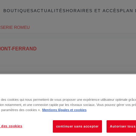
BOUTIQUES
ACTUALITÉS
HORAIRES ET ACCÈS
PLAN 
SERIE ROMEU
MONT-FERRAND
RAND
se des cookies qui nous permettent de vous proposer une expérience utilisateur optimale grâce
tion notamment, et une connexion rapide par les réseaux sociaux. Vous pouvez gérer vos pr
 « paramètres des cookies ».
Mentions légales et cookies
 des cookies
continuer sans accepter
Autoriser tous