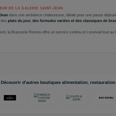
ŒUR
DE
LA
GALERIE
SAINT‑JEAN
‑Jean
dans une ambiance chaleureuse, idéale pour une pause déjeune
c des
plats
du jour, des formules variées et des classiques de bra
t, la Brasserie Romeu offre un service continu et convivial tout au l
vie
,
Jules Verne
,
Cugnot
,
Newton
,
Kepler
), vélo avec la
station C
Découvrir d'autres boutiques alimentation, restauration