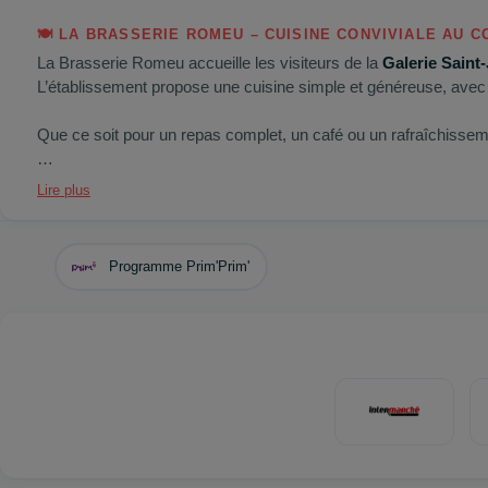
🍽️
LA
BRASSERIE
ROMEU
–
CUISINE
CONVIVIALE
AU
C
La Brasserie Romeu accueille les visiteurs de la
Galerie Saint
L’établissement propose une cuisine simple et généreuse, ave
Que ce soit pour un repas complet, un café ou un rafraîchissemen
🚉
Accès facile
: bus (
B, S11, E3, E4, E5
– arrêts
Lycée Gergo
Lire plus
parking‑relais
Programme Prim'Prim'