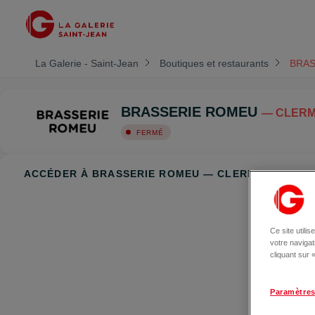
La Galerie - Saint-Jean
Boutiques et restaurants
BRAS
BRASSERIE ROMEU
— CLER
FERMÉ
ACCÉDER À BRASSERIE ROMEU — CLERMONT-FER
Ce site utili
votre naviga
cliquant sur
Paramètres