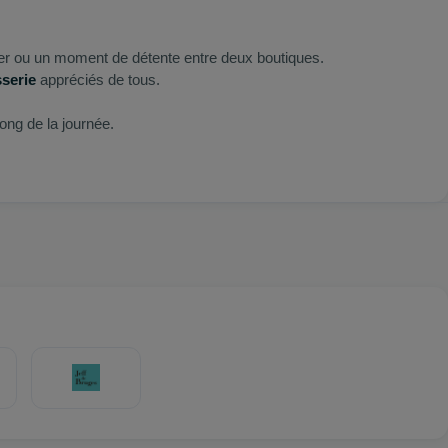
r ou un moment de détente entre deux boutiques.
sserie
appréciés de tous.
ong de la journée.
‑Vélo
devant le lycée, et voiture grâce au
parking gratuit
et au