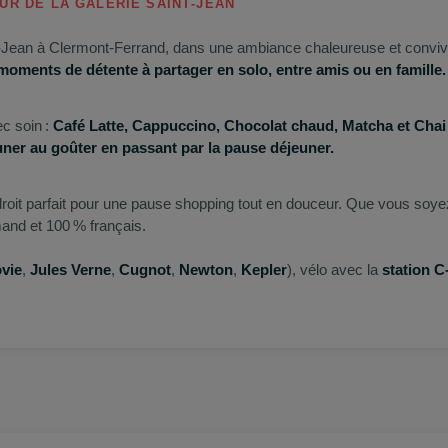
R DE LA GALERIE SAINT‑JEAN
t‑Jean à Clermont‑Ferrand, dans une ambiance chaleureuse et conviv
oments de détente à partager en solo, entre amis ou en famille.
c soin :
Café Latte, Cappuccino, Chocolat chaud, Matcha et Cha
euner au goûter en passant par la pause déjeuner.
roit parfait pour une pause shopping tout en douceur. Que vous soye
and et 100 % français.
vie
,
Jules Verne
,
Cugnot
,
Newton
,
Kepler
), vélo avec la
station C