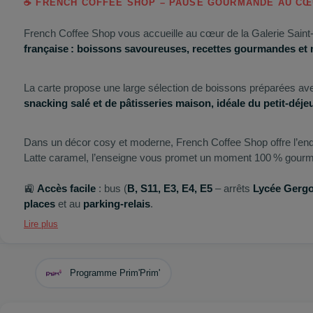
☕ FRENCH COFFEE SHOP – PAUSE GOURMANDE AU CŒU
French Coffee Shop vous accueille au cœur de la Galerie Sain
française : boissons savoureuses, recettes gourmandes et m
La carte propose une large sélection de boissons préparées ave
snacking salé et de pâtisseries maison, idéale du petit‑déj
Dans un décor cosy et moderne, French Coffee Shop offre l’end
Latte caramel, l’enseigne vous promet un moment 100 % gourm
🚉
Accès facile
: bus (
B, S11, E3, E4, E5
– arrêts
Lycée Gergo
places
et au
parking‑relais
.
Lire plus
Programme Prim'Prim'