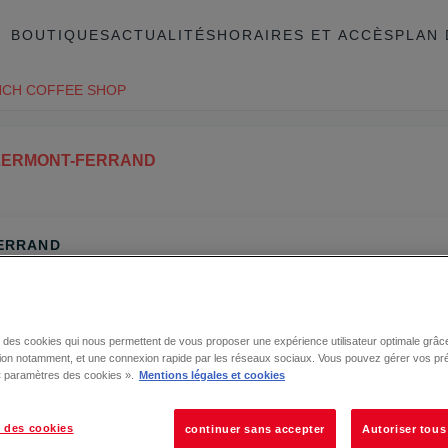
BOUTIQUES
ACTUALITÉS
HORAIRES ET ACCÈS
PLAN 
CH COFFEE SHOP
LERMONT-FERRAND
FERRAND
se des cookies qui nous permettent de vous proposer une expérience utilisateur optimale grâce
tion notamment, et une connexion rapide par les réseaux sociaux. Vous pouvez gérer vos pr
 « paramètres des cookies ».
Mentions légales et cookies
 des cookies
continuer sans accepter
Autoriser tous