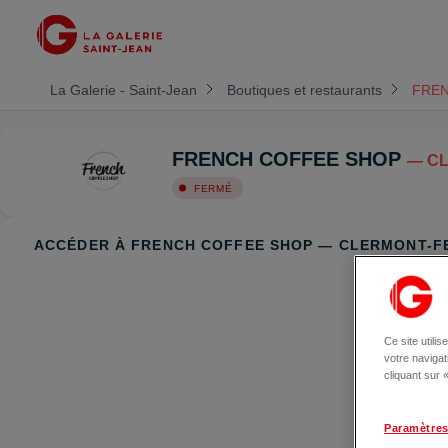
La Galerie - Saint-Jean
Boutiques et restaurants
FREN
FRENCH COFFEE SHOP
— C
FERMÉ
ACCÉDER À FRENCH COFFEE SHOP — CLERMONT-
Ce site utili
votre naviga
cliquant sur
Paramètres