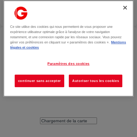
BURGER KING
— CLERMONT-
FERRAND
Localiser
FERMÉ
Ce site utilise des cookies qui nous permettent de vous proposer une
expérience utilisateur optimale grâce à l’analyse de votre navigation
ACCÉDER À BURGER KING — CLERMONT-FERRAND
notamment, et une connexion rapide par les réseaux sociaux. Vous pouvez
gérer vos préférences en cliquant sur « paramètres des cookies ».
Mentions
légales et cookies
Paramètres des cookies
continuer sans accepter
Autoriser tous les cookies