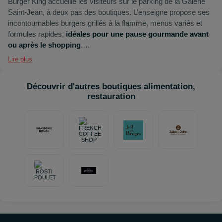
Burger King accueille les visiteurs sur le parking de la Galerie
Saint‑Jean, à deux pas des boutiques. L’enseigne propose ses
incontournables burgers grillés à la flamme, menus variés et
formules rapides,
idéales pour une pause gourmande avant
ou après le shopping
.
Lire plus
Avec son service dynamique et son large choix, Burger King
offre une solution pratique et savoureuse accessible
Découvrir d'autres boutiques alimentation,
directement depuis la Galerie.
restauration
🚉
Accès facile
: bus (
B, S11, E3, E4, E5
– arrêts
Lycée
Gergovie
,
Jules Verne
,
Cugnot
,
Newton
,
Kepler
), vélo avec
la
station C‑Vélo
devant le lycée, et voiture grâce au
parking
gratuit 1 800 places
et au
parking‑relais
.