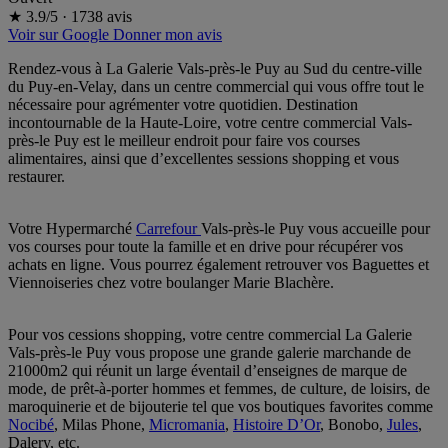
★
3.9/5
·
1738 avis
Voir sur Google
Donner mon avis
Rendez-vous à La Galerie Vals-près-le Puy au Sud du centre-ville
du Puy-en-Velay, dans un centre commercial qui vous offre tout le
nécessaire pour agrémenter votre quotidien. Destination
incontournable de la Haute-Loire, votre centre commercial Vals-
près-le Puy est le meilleur endroit pour faire vos courses
alimentaires, ainsi que d’excellentes sessions shopping et vous
restaurer.
Votre Hypermarché
Carrefour
Vals-près-le Puy vous accueille pour
vos courses pour toute la famille et en drive pour récupérer vos
achats en ligne. Vous pourrez également retrouver vos Baguettes et
Viennoiseries chez votre boulanger Marie Blachère.
Pour vos cessions shopping, votre centre commercial La Galerie
Vals-près-le Puy vous propose une grande galerie marchande de
21000m2 qui réunit un large éventail d’enseignes de marque de
mode, de prêt-à-porter hommes et femmes, de culture, de loisirs, de
maroquinerie et de bijouterie tel que vos boutiques favorites comme
Nocibé
, Milas Phone,
Micromania
,
Histoire D’Or
, Bonobo,
Jules
,
Dalery, etc.