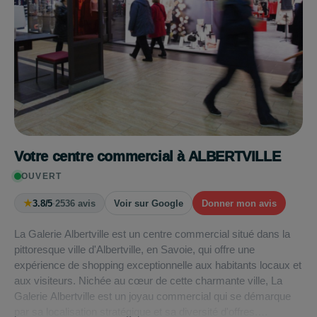
Votre centre commercial à ALBERTVILLE
OUVERT
★
3.8/5
·
2536 avis
Voir sur Google
Donner mon avis
La Galerie Albertville est un centre commercial situé dans la
pittoresque ville d'Albertville, en Savoie, qui offre une
expérience de shopping exceptionnelle aux habitants locaux et
aux visiteurs. Nichée au cœur de cette charmante ville, La
Galerie Albertville est un joyau commercial qui se démarque
par sa localisation stratégique et sa diversité d'offres.