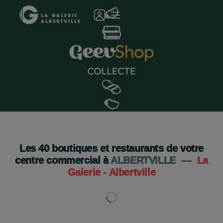
Geev Shop s'installe à la galerie !
Je découvre
Les
40
boutiques et restaurants de votre
centre commercial à
ALBERTVILLE
—
La
Galerie - Albertville