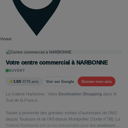
Vinted
Votre centre commercial à NARBONNE
OUVERT
★
3.8/5
·
3770 avis
Voir sur Google
Donner mon avis
La Galerie Narbonne : Votre
Destination Shopping
dans le
Sud de la France
Située à proximité des grandes sorties d’autoroutes de l’A61
depuis Toulouse et de l’A9 depuis Montpellier (Sortie n°38), La
Galerie Narbonne est un incontournable pour
les amateurs de