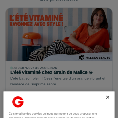
Du 29/07/2026 au 25/08/2026
L'été vitaminé chez Grain de Malice ☀️
L’été bat son plein ! Osez l’énergie d'un orange vibrant et
l'audace de l'imprimé zébré...
Lire la suite →
Ce site utilise des cookies qui nous permettent de vous proposer une
expérience utilisateur optimale grâce à l’analyse de votre navigation