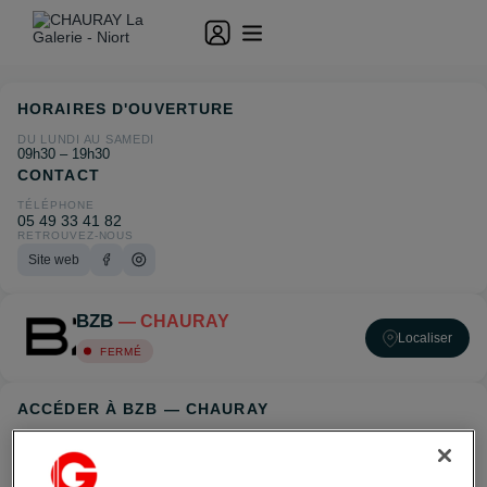
HORAIRES D'OUVERTURE
DU LUNDI AU SAMEDI
09h30 – 19h30
CONTACT
TÉLÉPHONE
05 49 33 41 82
RETROUVEZ-NOUS
Site web
BZB
— CHAURAY
Localiser
FERMÉ
ACCÉDER À BZB — CHAURAY