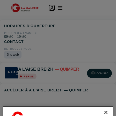
HORAIRES D'OUVERTURE
DU LUNDI AU SAMEDI
09h30 – 19h30
CONTACT
RETROUVEZ-NOUS
Site web
A L'AISE BREIZH
— QUIMPER
Localiser
FERMÉ
ACCÉDER À A L'AISE BREIZH — QUIMPER