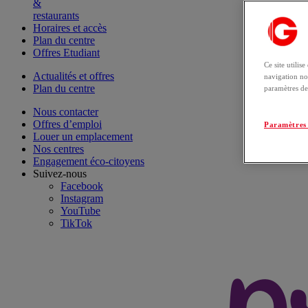
&
restaurants
Horaires et accès
Plan du centre
Offres Etudiant
Ce site utilis
Actualités et offres
navigation no
Plan du centre
paramètres de
Nous contacter
Offres d’emploi
Paramètres 
Louer un emplacement
Nos centres
Engagement éco-citoyens
Suivez-nous
Facebook
Instagram
YouTube
TikTok