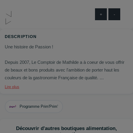
+
-
DESCRIPTION
Une histoire de Passion !
Depuis 2007, Le Comptoir de Mathilde a à coeur de vous offrir
de beaux et bons produits avec l'ambition de porter haut les
couleurs de la gastronomie Française de qualité.
Fabriquant de leurs produits ; ils ne cessent de développer de
Lire plus
nouvelles idées en conservant le goût des bonnes choses qui
leur rappelle les souvenirs gustatifs de leur enfance.
Programme Prim'Prim'
Votre boutique vous accueille à la galerie pour vous faire
découvrir tout l'univers de leur savoir faire en épicerie sucrée et
Découvrir d'autres boutiques alimentation,
salée !