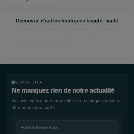
! Et pensez à la carte de fidélité qui pourra vous faire gagner
des produits !
Découvrir d'autres boutiques beauté, santé
NEWSLETTER
Ne manquez rien de notre actualité
Inscrivez-vous à notre newsletter et ne manquez aucune
offre promo & actualité.