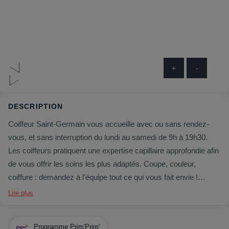
+
-
DESCRIPTION
Coiffeur Saint-Germain vous accueille avec ou sans rendez-
vous, et sans interruption du lundi au samedi de 9h à 19h30.
Les coiffeurs pratiquent une expertise capillaire approfondie afin
de vous offrir les soins les plus adaptés. Coupe, couleur,
coiffure : demandez à l'équipe tout ce qui vous fait envie !
Coiffeur Saint-Germain propose à la vente des produits
Lire plus
professionnels de nombreuses grandes marques comme
L'Oréal, Kérastase ou Revlon. Profitez de ces soins à la maison
Programme Prim'Prim'