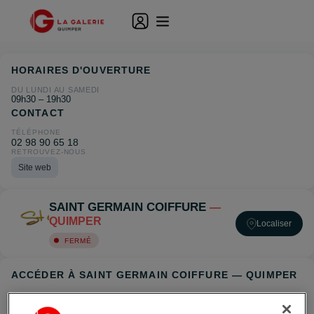
HORAIRES D'OUVERTURE
DU LUNDI AU SAMEDI
09h30 – 19h30
CONTACT
TÉLÉPHONE
02 98 90 65 18
RETROUVEZ-NOUS
Site web
SAINT GERMAIN COIFFURE
—
QUIMPER
Localiser
FERMÉ
ACCÉDER À SAINT GERMAIN COIFFURE — QUIMPER