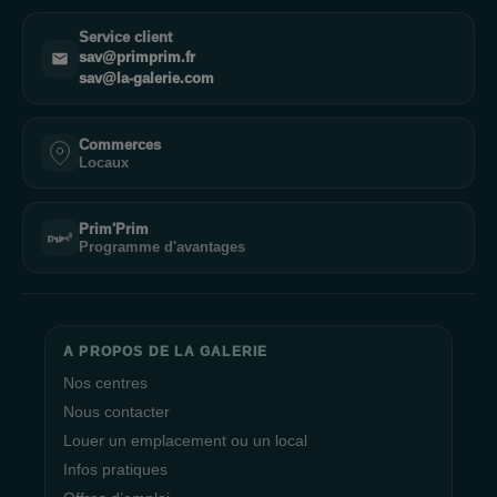
Rejoignez la communauté des #beautyaddicts ! Pour plus de
Service client
contenus exclusifs, suivez nos réseaux sociaux et notre blog
sav@primprim.fr
où vous retrouverez de nombreux concours, nos conseils et
sav@la-galerie.com
astuces beauté et toutes les nouveautés de la beautysphère.
Commerces
Locaux
Prim'Prim
Programme d'avantages
A PROPOS DE LA GALERIE
Nos centres
Nous contacter
Louer un emplacement ou un local
Infos pratiques