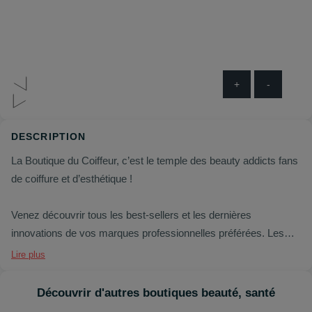
+
-
DESCRIPTION
La Boutique du Coiffeur, c’est le temple des beauty addicts fans
de coiffure et d’esthétique !
Venez découvrir tous les best-sellers et les dernières
innovations de vos marques professionnelles préférées. Les
plus belles marques en matériel électrique comme Dyson, ghd
Lire plus
ou Steampod côtoient les marques de haircare professionnelles
les plus prisées : Olaplex, Myriam K, L’Oréal Professionnel,
Découvrir d'autres boutiques beauté, santé
Schwarzkopf Professional, Revlon Professional, Wella