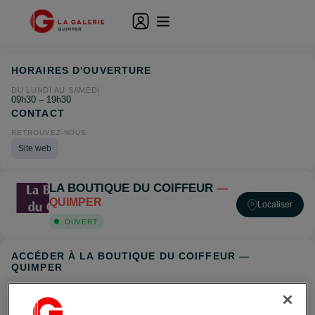
HORAIRES D'OUVERTURE
DU LUNDI AU SAMEDI
09h30 – 19h30
CONTACT
RETROUVEZ-NOUS
Site web
LA BOUTIQUE DU COIFFEUR
—
QUIMPER
Localiser
OUVERT
ACCÉDER À LA BOUTIQUE DU COIFFEUR —
QUIMPER