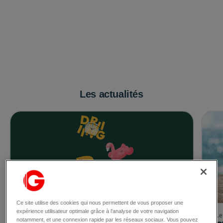
Les actualités
Ce site utilise des cookies qui nous permettent de vous proposer une
expérience utilisateur optimale grâce à l’analyse de votre navigation
Le 30/07/2026
Le
notamment, et une connexion rapide par les réseaux sociaux. Vous pouvez