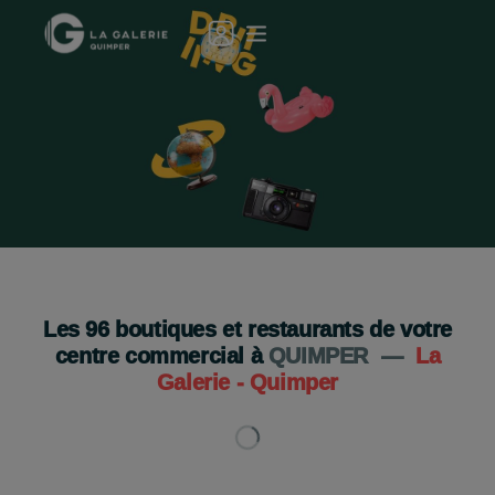
Le GEEV Shop fait son retour !
Boutique 100% gratuit !
Je découvre
Les
96
boutiques et restaurants de votre
centre commercial à
QUIMPER
—
La
Galerie - Quimper