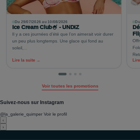
Du 29/07/2026 au 10/08/2026
Du
Ice Cream Club🍧 - UNDIZ
Dé
Fl
Il y a ces journées d’été que l’on aimerait voir durer
Off
un peu plus longtemps. Une glace qui fond au
Fol
soleil,...
Ret
Lire la suite →
Lir
Voir toutes les promotions
Suivez-nous sur Instagram
@la_galerie_quimper
Voir le profil
‹
›