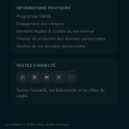
Maximisez Vos Avantages avec le Programme Fidélité
INFORMATIONS PRATIQUES
Prim Prim
Programme fidélité
Engagement éco-citoyens
Rejoignez le
Programme Fidélité
Prim Prim et maximisez
Mentions légales & cookies du site internet
vos avantages lors de vos visites au
centre commercial La
Chartes de protection des données personnelles
Galerie Quimper
. L'inscription est simple, et en présentant
simplement votre smartphone en caisse, vous pouvez
Gestion de vos données personnelles
bénéficier de bons d'achat pour récompenser votre fidélité.
C'est une façon pratique de profiter de remises et de vous faire
plaisir lors de vos prochaines visites.
RESTEZ CONNECTÉ
L'Équipe de La Galerie Quimper Vous Attend
L'équipe de La Galerie Quimper est impatiente de vous
Suivez l’actualité, les événements et les offres du
centre.
accueillir et de vous faire vivre une expérience shopping
exceptionnelle. Que vous soyez à la recherche de vêtements
tendance, de produits de beauté, de divertissements ou de
délicieuses options de restauration, nous avons tout ce qu'il
vous faut. Venez vivre une journée de shopping inoubliable
La Galerie © 2026 • Tous droits réservés
chez nous !