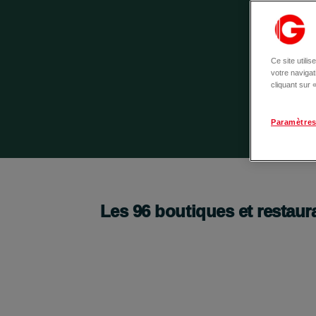
Ce site utili
votre naviga
cliquant sur
Paramètres
Le GEEV Shop fait son retour !
Boutique 100% gratuit !
Les
96
boutiques et restaur
Je découvre