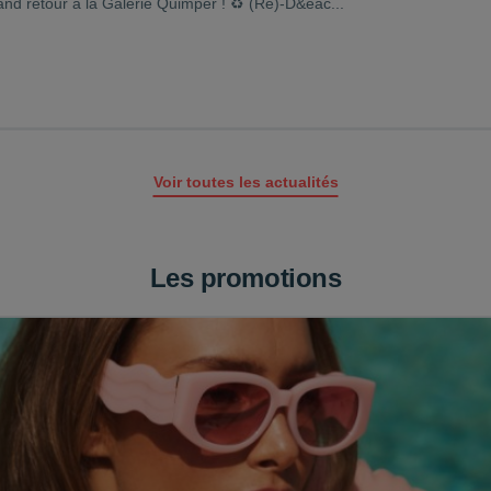
nd retour à la Galerie Quimper ! ♻️ (Re)-D&eac...
Voir toutes les actualités
Les promotions