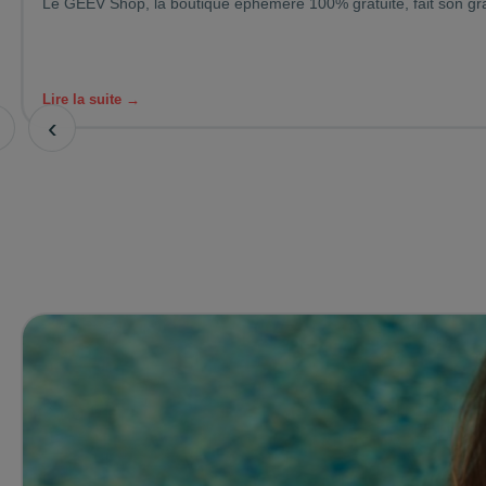
Le GEEV Shop, la boutique éphémère 100% gratuite, fait son gra
Lire la suite →
‹