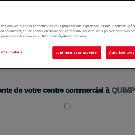
se des cookies qui nous permettent de vous proposer une expérience utilisateur optimale grâce
tion notamment, et une connexion rapide par les réseaux sociaux. Vous pouvez gérer vos pr
 « paramètres des cookies ».
Mentions légales et cookies
 des cookies
continuer sans accepter
Autoriser tous
ants de votre centre commercial à
QUIMP