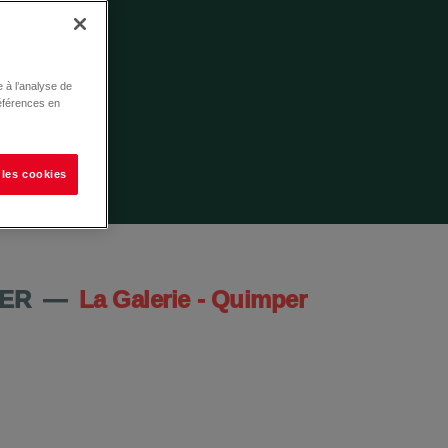
 à l’analyse de
éférences en
 les cookies
ER
—
La Galerie - Quimper