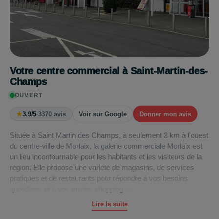
Votre centre commercial à Saint-Martin-des-
Champs
OUVERT
★
3.9/5
·
3370 avis
Voir sur Google
Donner mon avis
Située à Saint Martin des Champs, à seulement 3 km à l'ouest
du centre-ville de Morlaix, la galerie commerciale Morlaix est
un lieu incontournable pour les habitants et les visiteurs de la
région. Elle propose une variété de magasins, de services
pratiques et de restaurants pour répondre à vos besoins
quotidiens et à vos envies shopping.
Lire la suite
L'hypermarché
Carrefour
offre une gamme complète de