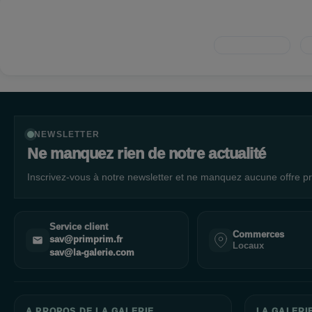
ingrédients nocifs ou des pratiques irresponsables envers la p
l'environnement. Vous pouvez donc utiliser nos produits en toute
ligne. Explorez dès maintenant notre sélection de produits cosm
pour vivre une expérience de shopping en ligne exceptionnelle 
NEWSLETTER
Ne manquez rien de notre actualité
Inscrivez-vous à notre newsletter et ne manquez aucune offre pr
Service client
Commerces
sav@primprim.fr
Locaux
sav@la-galerie.com
A PROPOS DE LA GALERIE
LA GALERI