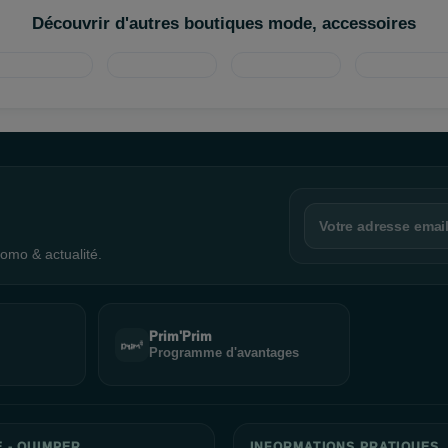
lanète. C'est pourquoi nous nous engageons à vous proposer des cosm
Découvrir d'autres boutiques mode, accessoires
 confiance, en sachant que vous faites le choix de la beauté responsa
étiques de qualité supérieure et découvrez une nouvelle approche de 
chez Adopt'.
omo & actualité.
Prim'Prim
Programme d'avantages
E - QUIMPER
INFORMATIONS PRATIQUES