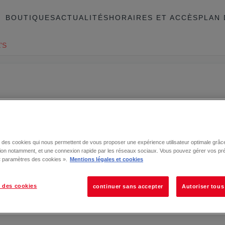
BOUTIQUES
ACTUALITÉS
HORAIRES ET ACCÈS
PLAN 
'S
se des cookies qui nous permettent de vous proposer une expérience utilisateur optimale grâce
tion notamment, et une connexion rapide par les réseaux sociaux. Vous pouvez gérer vos pr
 « paramètres des cookies ».
Mentions légales et cookies
 des cookies
continuer sans accepter
Autoriser tous