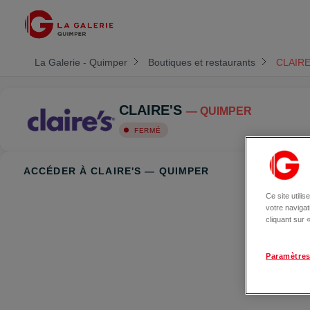
La Galerie - Quimper
Boutiques et restaurants
CLAIRE
CLAIRE'S
— QUIMPER
FERMÉ
ACCÉDER À CLAIRE'S — QUIMPER
Ce site utili
votre naviga
cliquant sur
Paramètres