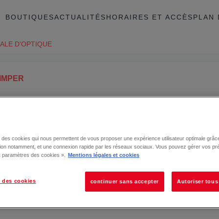
BOUTIQUES
ACTUALITÉS
HORAIRES ET ACCÈS
PLAN 
ALE D'OPTIQUE
IMPER
se des cookies qui nous permettent de vous proposer une expérience utilisateur optimale grâce
tion notamment, et une connexion rapide par les réseaux sociaux. Vous pouvez gérer vos pr
 « paramètres des cookies ».
Mentions légales et cookies
 des cookies
continuer sans accepter
Autoriser tous