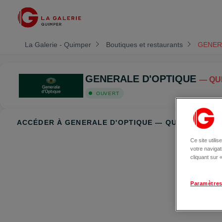
La Galerie - Quimper
Boutiques et restaurants
GENER
GENERALE D'OPTIQUE
— QU
OUVERT
ACCÉDER À GENERALE D'OPTIQUE — QUIMPER
Ce site utili
votre naviga
cliquant sur
Paramètres