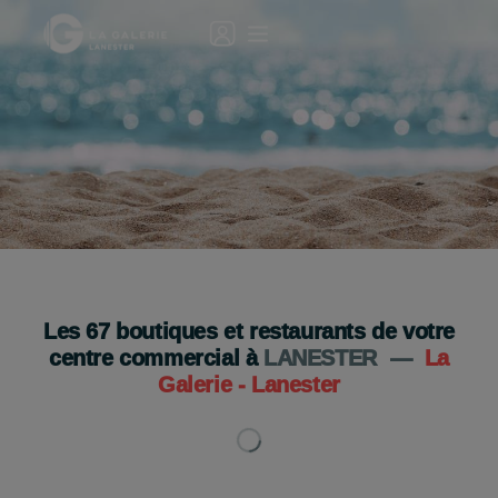
Votre Galerie est ouverte le 15 août !🎉☀️
De 10h à 19h
Les
67
boutiques et restaurants de votre
Je découvre
centre commercial à
LANESTER
—
La
Galerie - Lanester