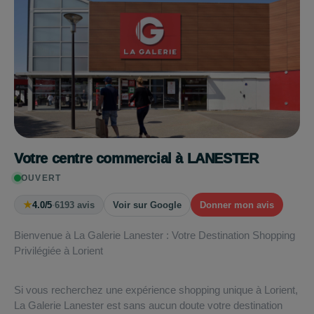
Votre centre commercial à LANESTER
OUVERT
★
4.0/5
·
6193 avis
Voir sur Google
Donner mon avis
Bienvenue à La Galerie Lanester : Votre Destination Shopping
Privilégiée à Lorient
Si vous recherchez une expérience shopping unique à Lorient,
La Galerie Lanester est sans aucun doute votre destination