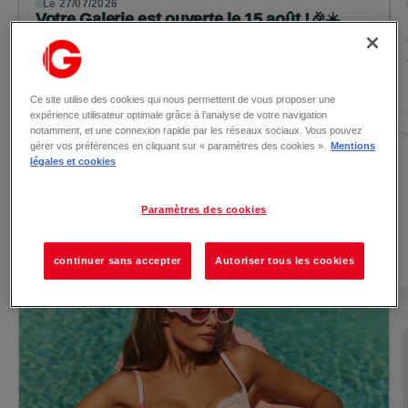
Le 27/07/2026
Votre Galerie est ouverte le 15 août !🎉☀️
Ouverture exceptionnelle ! Votre Galerie sera
exceptionnellement ouverte le samedi 15 aout, de 10h à
19h 🕘 Profitez d...
Ce site utilise des cookies qui nous permettent de vous proposer une
Lire la suite →
expérience utilisateur optimale grâce à l’analyse de votre navigation
notamment, et une connexion rapide par les réseaux sociaux. Vous pouvez
gérer vos préférences en cliquant sur « paramètres des cookies ».
Mentions
légales et cookies
Voir toutes les actualités
Paramètres des cookies
Les promotions
continuer sans accepter
Autoriser tous les cookies