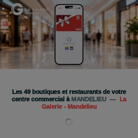
🎁 Le cadeau idéal en quelques clics !
La carte cadeau digitale
Je l'offre
Les
49
boutiques et restaurants de votre
centre commercial à
MANDELIEU
—
La
Galerie - Mandelieu