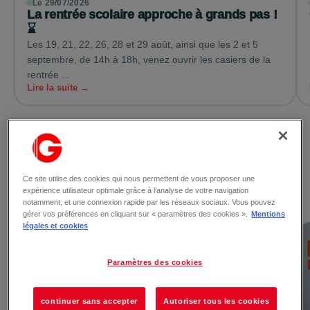
Le 29/07/2026
La rentrée scolaire approche à grands pas !
⌛
Les 19, 21, 22, 26, 28 et 29 août, ainsi que les 2 et 5
septembre, de 14h à 18h, venez ouvrir les casiers de la
rentrée ...
Lire la suite →
Voir toutes les actualités
Ce site utilise des cookies qui nous permettent de vous proposer une
expérience utilisateur optimale grâce à l’analyse de votre navigation
Les promotions
notamment, et une connexion rapide par les réseaux sociaux. Vous pouvez
gérer vos préférences en cliquant sur « paramètres des cookies ».
Mentions
légales et cookies
Paramètres des cookies
continuer sans accepter
Autoriser tous les cookies