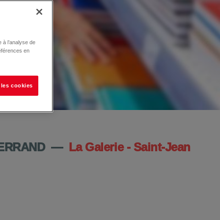
 à l’analyse de
éférences en
 les cookies
ERRAND
—
La Galerie - Saint-Jean