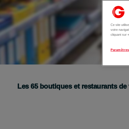
Ce site utili
votre naviga
cliquant sur
Paramètres
Une rentrée gagnante avec La Roue de la Chan
De belles surprises à gagner !
Les
65
boutiques et restaurants de
Je découvre