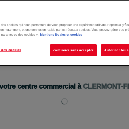
se des cookies qui nous permettent de vous proposer une expérience utilisateur optimale grâce
tion notamment, et une connexion rapide par les réseaux sociaux. Vous pouvez gérer vos pr
 « paramètres des cookies ».
Mentions légales et cookies
 des cookies
continuer sans accepter
Autoriser tous
ce !🎒
 votre centre commercial à
CLERMONT-F