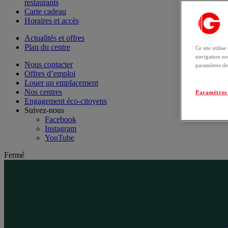
restaurants
Carte cadeau
Horaires et accès
Actualités et offres
Plan du centre
Ce site utilis
navigation no
Nous contacter
paramètres de
Offres d’emploi
Louer un emplacement
Nos centres
Paramètres 
Engagement éco-citoyens
Suivez-nous
Facebook
Instagram
YouTube
Fermé