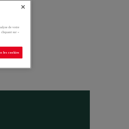
nalyse de votre
 cliquant sur «
s les cookies