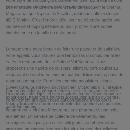
votre style de shopping, La Galerie Val Semnoz a tout ce dont
vous avez besoin pour satisfaire vos envies.
Les amateurs de cinéma seront ravis de découvrir le cinéma
Mégarama, qui dispose de 9 salles, dont une salle exclusive
4D E-Motion. C'est l'endroit idéal pour se détendre après une
journée de shopping intense ou pour profiter d'une soirée
divertissante en famille ou entre amis.
Lorsque vous avez besoin de faire une pause et de satisfaire
votre appétit, vous n'aurez que l'embarras du choix parmi les
cafés et restaurants de La Galerie Val Semnoz. Nous
proposons une variété de cuisines, allant du café douillet au
restaurant de sushis en passant par les délicieuses options de
restauration rapide. Parmi les endroits populaires, citons
Sweet Café, Sushi Kyo, Brut Butcher, McDonald’s, L’intrépide,
Pour vous aider à préparer votre visite et à maximiser votre
Colombus café, Djef', et bien d'autres encore. Vous trouverez
expérience, nous vous invitons à consulter le plan du centre.
certainement quelque chose qui correspond à vos goûts
Vous y trouverez une liste complète des services disponibles,
gastronomiques.
notamment le cinéma Mégarama, une pharmacie, une boîte
aux lettres, un service de collecte de vêtements, des
consignes pratiques, un accès wifi gratuit, un photomaton
amusant, un espace jeux pour les plus jeunes, des toilettes