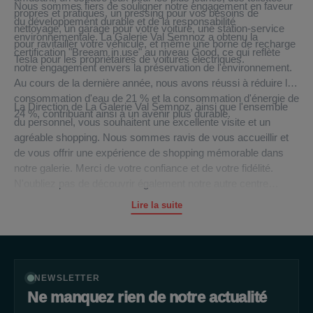
Nous sommes fiers de souligner notre engagement en faveur
propres et pratiques, un pressing pour vos besoins de
du développement durable et de la responsabilité
nettoyage, un garage pour votre voiture, une station-service
environnementale. La Galerie Val Semnoz a obtenu la
pour ravitailler votre véhicule, et même une borne de recharge
certification "Breeam in use" au niveau Good, ce qui reflète
Tesla pour les propriétaires de voitures électriques.
notre engagement envers la préservation de l'environnement.
Au cours de la dernière année, nous avons réussi à réduire la
consommation d'eau de 21 % et la consommation d'énergie de
La Direction de La Galerie Val Semnoz, ainsi que l'ensemble
24 %, contribuant ainsi à un avenir plus durable.
du personnel, vous souhaitent une excellente visite et un
agréable shopping. Nous sommes ravis de vous accueillir et
de vous offrir une expérience de shopping mémorable dans
notre galerie. Merci de votre confiance et de votre fidélité.
N'oubliez pas de découvrir également notre autre centre
commercial, La Galerie Annemasse, en Haute-Savoie, pour
Lire la suite
une expérience shopping tout aussi exceptionnelle. Nous
sommes impatients de vous accueillir et de vous servir
bientôt.
NEWSLETTER
Ne manquez rien de notre actualité