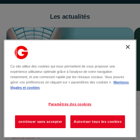
Les actualités
Ce site utilise des cookies qui nous permettent de vous proposer une
expérience utilisateur optimale grâce à l’analyse de votre navigation
notamment, et une connexion rapide par les réseaux sociaux. Vous pouvez
gérer vos préférences en cliquant sur « paramètres des cookies ».
Mentions
légales et cookies
Le 07/08/2026
Ouverture exceptionnelle de la Galerie le 15
Paramètres des cookies
août !
Bonne nouvelle ! 🎉 À l'occasion du samedi 15 août, La
continuer sans accepter
Autoriser tous les cookies
Galerie Val Semnoz vous accueille pour une
journ&eacut...
Lire la suite →