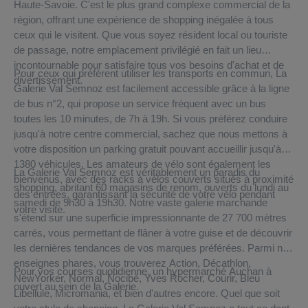
Haute-Savoie. C'est le plus grand complexe commercial de la
région, offrant une expérience de shopping inégalée à tous
ceux qui le visitent. Que vous soyez résident local ou touriste
de passage, notre emplacement privilégié en fait un lieu
incontournable pour satisfaire tous vos besoins d'achat et de
Pour ceux qui préfèrent utiliser les transports en commun, La
divertissement.
Galerie Val Semnoz est facilement accessible grâce à la ligne
de bus n°2, qui propose un service fréquent avec un bus
toutes les 10 minutes, de 7h à 19h. Si vous préférez conduire
jusqu'à notre centre commercial, sachez que nous mettons à
votre disposition un parking gratuit pouvant accueillir jusqu'à
1380 véhicules. Les amateurs de vélo sont également les
La Galerie Val Semnoz est véritablement un paradis du
bienvenus, avec des racks à vélos couverts situés à proximité
shopping, abritant 60 magasins de renom, ouverts du lundi au
des entrées, garantissant la sécurité de votre vélo pendant
samedi de 9h30 à 19h30. Notre vaste galerie marchande
votre visite.
s'étend sur une superficie impressionnante de 27 700 mètres
carrés, vous permettant de flâner à votre guise et de découvrir
les dernières tendances de vos marques préférées. Parmi nos
enseignes phares, vous trouverez Action, Décathlon,
Pour vos courses quotidienne, un hypermarché Auchan à
NewYorker, Normal, Nocibé, Yves Rocher, Courir, Bleu
ouvert au sein de la Galerie.
Libellule, Micromania, et bien d'autres encore. Quel que soit