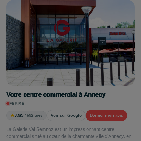
Votre centre commercial à Annecy
FERMÉ
★
3.9/5
·
4692 avis
Voir sur Google
Donner mon avis
La Galerie Val Semnoz est un impressionnant centre
commercial situé au cœur de la charmante ville d'Annecy, en