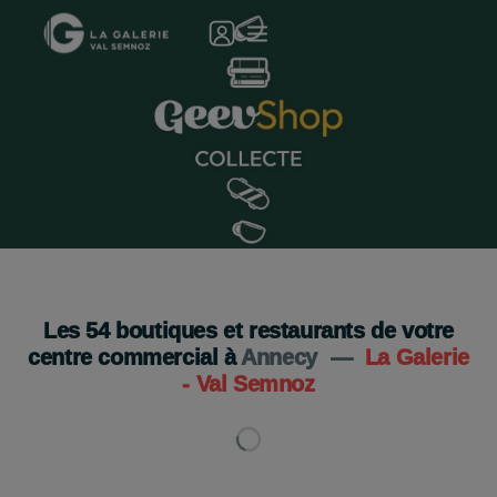
Geev Shop s'installe a la Galerie Val Semnoz !
Je découvre
Les
54
boutiques et restaurants de votre
centre commercial à
Annecy
—
La Galerie
- Val Semnoz