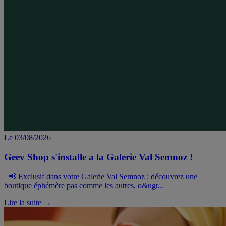
Le 03/08/2026
Geev Shop s'installe a la Galerie Val Semnoz !
📢 Exclusif dans votre Galerie Val Semnoz : découvrez une
boutique éphémère pas comme les autres, o&ugr...
Lire la suite →