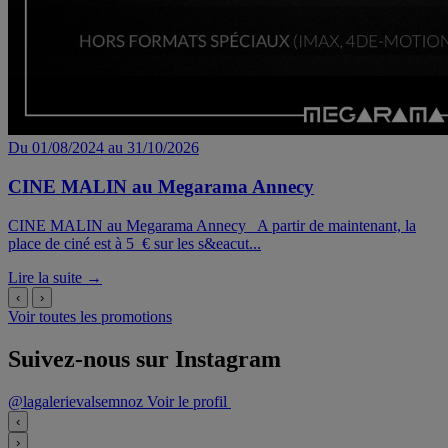
Du 01/08/2024 au 31/10/2026
CINE MALIN au Megarama Annecy
CINE MALIN au Megarama Annecy A partir de maintenant, la
place de ciné est à 5 € sur les s&eacut...
Lire la suite →
‹
›
Voir toutes les promotions
Suivez-nous sur Instagram
@lagalerievalsemnoz
Voir le profil
‹
›