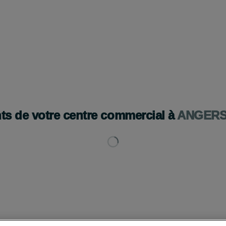
BOUTIQUES
ACTUALITÉS
HORAIRES ET ACCÈS
PLAN 
ts de votre centre commercial à
ANGER