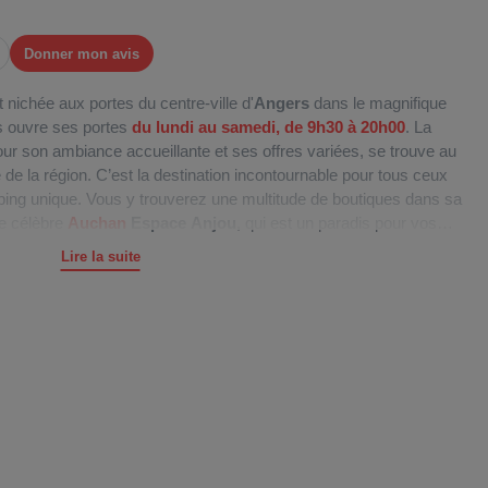
Donner mon avis
t nichée aux portes du centre-ville d'
Angers
dans le magnifique
s ouvre ses portes
du lundi au samedi, de
9h30 à 20h00
. La
r son ambiance accueillante et ses offres variées, se trouve au
e de la région. C’est la destination incontournable pour tous ceux
ing unique. Vous y trouverez une multitude de boutiques dans sa
 le célèbre
Auchan
Espace Anjou
, qui est un paradis pour vos
cade, un axe routier majeur, assure une desserte routière fluide,
Lire la suite
la galerie sans tracas. De plus, la Galerie met à disposition
2000
re confort. Vous avez à disposition pas moins de
5 espaces à
 monture en toute sécurité. la Galerie
Espace Anjou
est bien
, garantissant ainsi une accessibilité optimale à tous. Profitez
onnelle dans un cadre pratique et agréable au
cœur d'Angers
.
vin, métamorphosé après sa rénovation et l'ajout d'une
 enseignes
réparties sur
45 000m2
, cette destination shopping
 pour toute la famille. Explorez les boutiques de
mode femme
 JD Sports, Courir, Morgan, etc.), de
mode homme
(
Izac
,
Celio
,