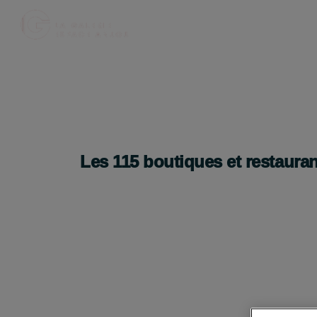
Legami ouvre bientôt à Espace Anjou ✨
Ouverture très prochaine 👀
Les
115
boutiques et restauran
Je découvre