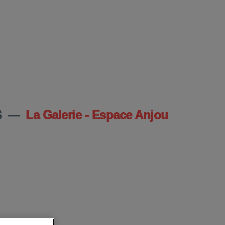
DU CENTRE
S
—
La Galerie - Espace Anjou