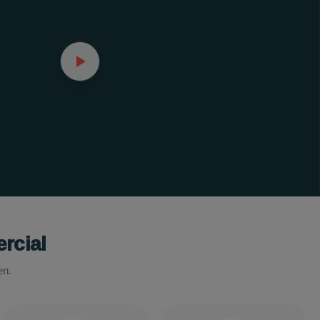
rcial
en.