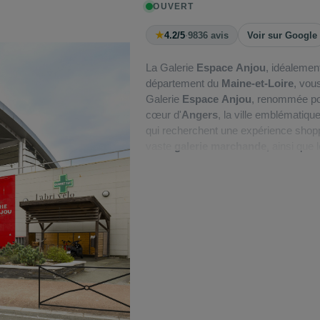
OUVERT
★
4.2/5
·
9836 avis
Voir sur Google
La Galerie
Espace Anjou
, idéalemen
département du
Maine-et-Loire
, vou
Galerie
Espace Anjou
, renommée pou
cœur d'
Angers
, la ville emblématiqu
qui recherchent une expérience shopp
vaste
galerie marchande
, ainsi que
courses et achats au quotidien. La ro
permettant aux visiteurs de rejoindre 
places de parking gratuites
pour vot
vélos et trottinettes
pour garer votre
desservie par les lignes de bus
9
et
5
d'une expérience de shopping excepti
Découvrez le centre commercial Ange
extension en 2014. Avec près de
115
incontournable propose un choix vaste
(
Mango,
Etam lingerie
, New Yorker,