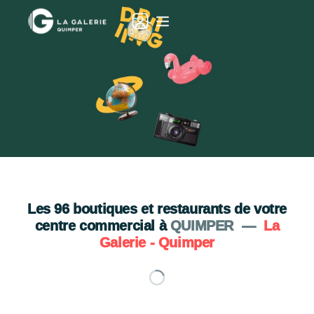
Le GEEV Shop fait son retour !
Boutique 100% gratuit !
Je découvre
Les
96
boutiques et restaurants de votre
centre commercial à
QUIMPER
—
La
Galerie - Quimper