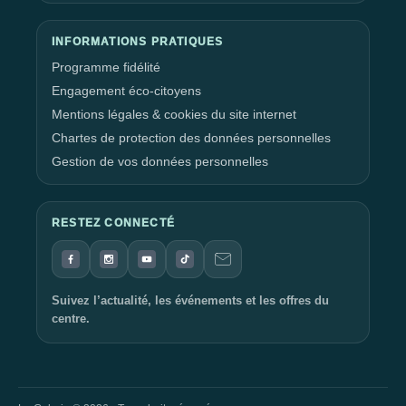
le mieux.
Maximisez Vos Avantages avec le Programme Fidélité
INFORMATIONS PRATIQUES
Prim Prim
Programme fidélité
Engagement éco-citoyens
Rejoignez le
Programme Fidélité
Prim Prim et maximisez
Mentions légales & cookies du site internet
vos avantages lors de vos visites au
centre commercial La
Chartes de protection des données personnelles
Galerie Quimper
. L'inscription est simple, et en présentant
simplement votre smartphone en caisse, vous pouvez
Gestion de vos données personnelles
bénéficier de bons d'achat pour récompenser votre fidélité.
C'est une façon pratique de profiter de remises et de vous faire
plaisir lors de vos prochaines visites.
RESTEZ CONNECTÉ
L'Équipe de La Galerie Quimper Vous Attend
L'équipe de La Galerie Quimper est impatiente de vous
Suivez l’actualité, les événements et les offres du
centre.
accueillir et de vous faire vivre une expérience shopping
exceptionnelle. Que vous soyez à la recherche de vêtements
tendance, de produits de beauté, de divertissements ou de
délicieuses options de restauration, nous avons tout ce qu'il
vous faut. Venez vivre une journée de shopping inoubliable